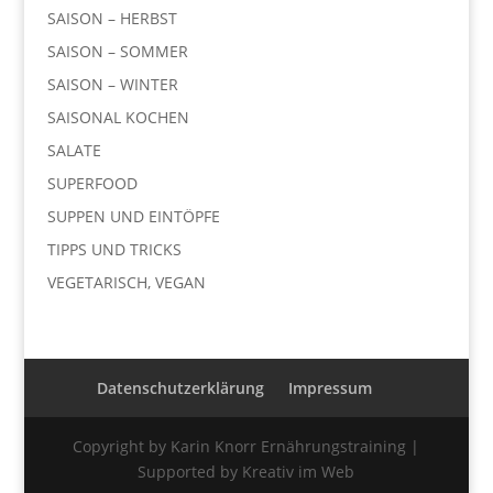
SAISON – HERBST
SAISON – SOMMER
SAISON – WINTER
SAISONAL KOCHEN
SALATE
SUPERFOOD
SUPPEN UND EINTÖPFE
TIPPS UND TRICKS
VEGETARISCH, VEGAN
Datenschutzerklärung
Impressum
Copyright by Karin Knorr Ernährungstraining |
Supported by Kreativ im Web