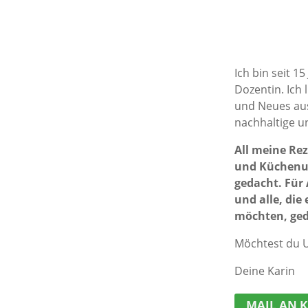
Ich bin seit 1
Dozentin. Ich 
und Neues aus
nachhaltige u
All meine Re
und Küchenute
gedacht. Für 
und alle, die
möchten, ged
Möchtest du Un
Deine Karin
MAIL AN 