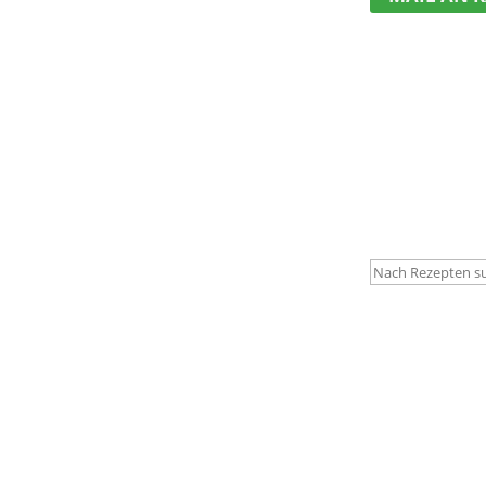
Suchen
nach:
DIPS, AUFSTR
ERBSEN D
Karin Knor
Hallo ihr Lieb
sehr vermisst