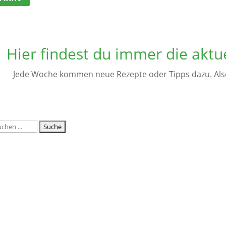
Hier findest du immer die aktu
Jede Woche kommen neue Rezepte oder Tipps dazu. Als
ICHE, PESTO, SOSSEN
SAISON - SOMMER
IP mit Joghurt
r
30. Juni 2025
0 Comments
en,es gibt nach langer Zeit wieder einmal ein Rezept von mir. 
. Im Moment ist es sehr warm, so dass man nur leichte Spei