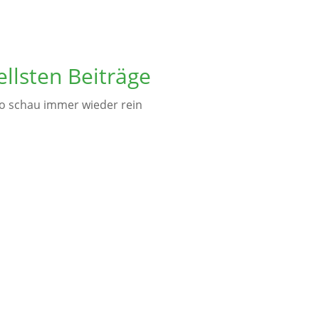
ellsten Beiträge
o schau immer wieder rein
Ich hoffe sehr, ihr habt mich nicht all zu
sen essen möchte. Am liebsten ist man jetzt