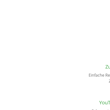
Z
Einfache R
YouT