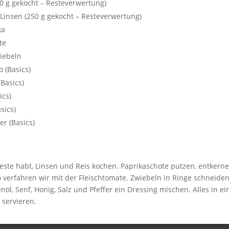
50 g gekocht – Resteverwertung)
Linsen (250 g gekocht – Resteverwertung)
ka
te
iebeln
o (Basics)
(Basics)
ics)
sics)
er (Basics)
 Reste habt, Linsen und Reis kochen. Paprikaschote putzen, entkern
 verfahren wir mit der Fleischtomate. Zwiebeln in Ringe schneiden
nöl, Senf, Honig, Salz und Pfeffer ein Dressing mischen. Alles in e
servieren.