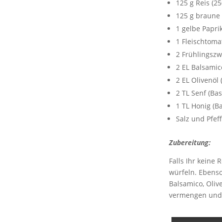
125 g Reis (2
125 g braune 
1 gelbe Papri
1 Fleischtoma
2 Frühlingszw
2 EL Balsamic
2 EL Olivenöl 
2 TL Senf (Bas
1 TL Honig (Ba
Salz und Pfeff
Zubereitung:
Falls Ihr keine
würfeln. Ebenso
Balsamico, Olive
vermengen und 