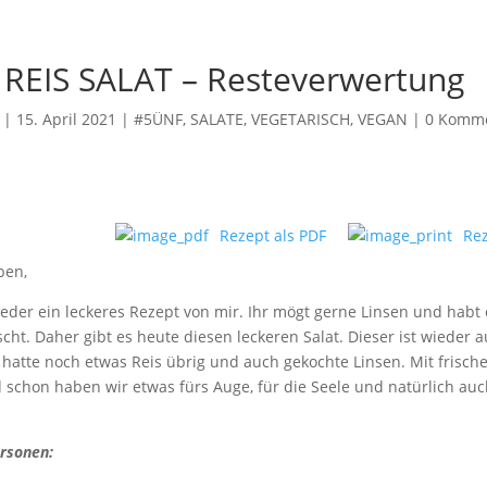
 REIS SALAT – Resteverwertung
|
15. April 2021
|
#5ÜNF
,
SALATE
,
VEGETARISCH, VEGAN
|
0 Komm
Rezept als PDF
Re
ben,
ieder ein leckeres Rezept von mir. Ihr mögt gerne Linsen und habt
cht. Daher gibt es heute diesen leckeren Salat. Dieser ist wieder 
 hatte noch etwas Reis übrig und auch gekochte Linsen. Mit fris
schon haben wir etwas fürs Auge, für die Seele und natürlich au
ersonen: