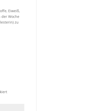
offe, Eiweiß,
in der Woche
esterin) zu
iert