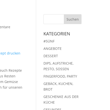
entare
KATEGORIEN
#5ÜNF
ANGEBOTE
zept drucken
DESSERT
DIPS, AUFSTRICHE,
PESTO, SOSSEN
 euch Rezepte
aus Resten
FINGERFOOD, PARTY
chem Gemüse
GEBÄCK, KUCHEN,
ch für unseren
BROT
GESCHENKE AUS DER
KÜCHE
GESUNDES