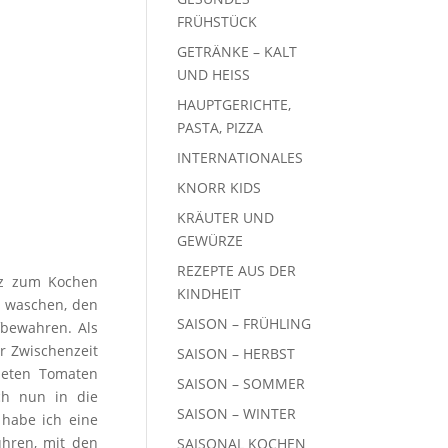
FRÜHSTÜCK
GETRÄNKE – KALT
UND HEISS
HAUPTGERICHTE,
PASTA, PIZZA
INTERNATIONALES
KNORR KIDS
KRÄUTER UND
GEWÜRZE
REZEPTE AUS DER
lz zum Kochen
KINDHEIT
n waschen, den
SAISON – FRÜHLING
fbewahren. Als
r Zwischenzeit
SAISON – HERBST
neten Tomaten
SAISON – SOMMER
ch nun in die
SAISON – WINTER
 habe ich eine
ühren, mit den
SAISONAL KOCHEN