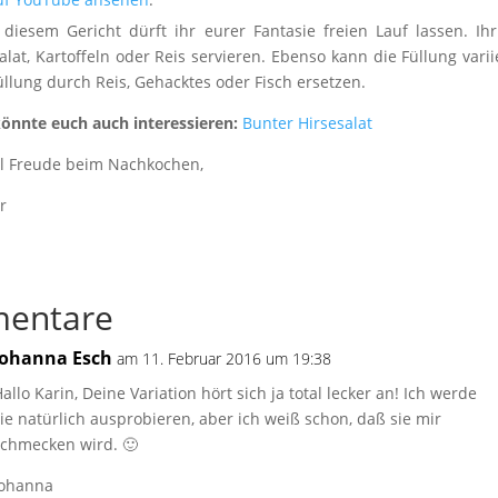
diesem Gericht dürft ihr eurer Fantasie freien Lauf lassen. Ih
lat, Kartoffeln oder Reis servieren. Ebenso kann die Füllung var
üllung durch Reis, Gehacktes oder Fisch ersetzen.
könnte euch auch interessieren:
Bunter Hirsesalat
el Freude beim Nachkochen,
r
entare
Johanna Esch
am 11. Februar 2016 um 19:38
allo Karin, Deine Variation hört sich ja total lecker an! Ich werde
sie natürlich ausprobieren, aber ich weiß schon, daß sie mir
schmecken wird. 🙂
Johanna