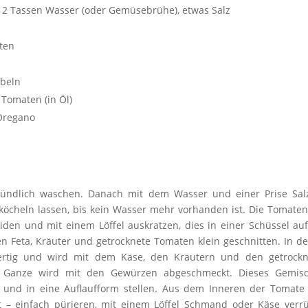
, 2 Tassen Wasser (oder Gemüsebrühe), etwas Salz
aten
ebeln
 Tomaten (in Öl)
 Oregano
gründlich waschen. Danach mit dem Wasser und einer Prise Sa
 köcheln lassen, bis kein Wasser mehr vorhanden ist. Die Tomate
iden und mit einem Löffel auskratzen, dies in einer Schüssel au
 Feta, Kräuter und getrocknete Tomaten klein geschnitten. In de
 fertig und wird mit dem Käse, den Kräutern und den getrock
 Ganze wird mit den Gewürzen abgeschmeckt. Dieses Gemis
 und in eine Auflaufform stellen. Aus dem Inneren der Tomate
t – einfach pürieren, mit einem Löffel Schmand oder Käse verr