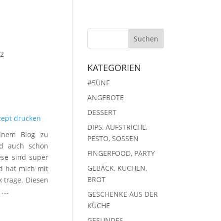
|
2
KATEGORIEN
#5ÜNF
ANGEBOTE
DESSERT
zept drucken
DIPS, AUFSTRICHE,
inem Blog zu
PESTO, SOSSEN
nd auch schon
FINGERFOOD, PARTY
ese sind super
GEBÄCK, KUCHEN,
 hat mich mit
BROT
k trage. Diesen
 ….
GESCHENKE AUS DER
KÜCHE
GESUNDES