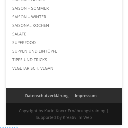
SAISON – SOMMER
SAISON – WINTER
SAISONAL KOCHEN
SALATE
SUPERFOOD
SUPPEN UND EINTÖPFE
TIPPS UND TRICKS
VEGETARISCH, VEGAN
Datenschutzerklärung
Impressum
Copyright by Karin Knorr Ernährungstraining |
Supported by Kreativ im Web