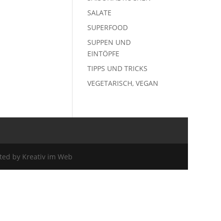
SALATE
SUPERFOOD
SUPPEN UND
EINTÖPFE
TIPPS UND TRICKS
VEGETARISCH, VEGAN
ted by Kreativ im Web