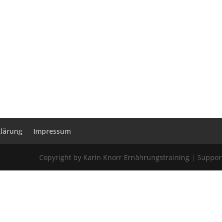
lärung
Impressum
Copyright by Karin Knorr Ernährungstraining | Suppor