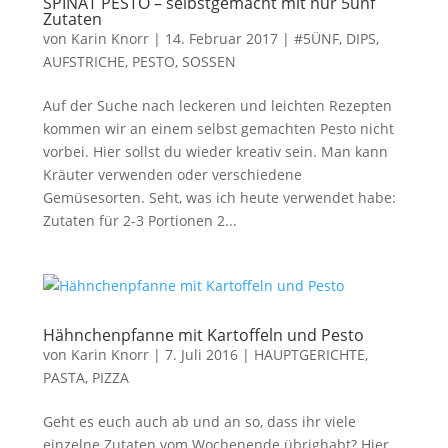
SPINAT PESTO – selbstgemacht mit nur 5ünf
Zutaten
von
Karin Knorr
|
14. Februar 2017
|
#5ÜNF
,
DIPS,
AUFSTRICHE, PESTO, SOSSEN
Auf der Suche nach leckeren und leichten Rezepten
kommen wir an einem selbst gemachten Pesto nicht
vorbei. Hier sollst du wieder kreativ sein. Man kann
Kräuter verwenden oder verschiedene
Gemüsesorten. Seht, was ich heute verwendet habe:
Zutaten für 2-3 Portionen 2...
Hähnchenpfanne mit Kartoffeln und Pesto
von
Karin Knorr
|
7. Juli 2016
|
HAUPTGERICHTE,
PASTA, PIZZA
Geht es euch auch ab und an so, dass ihr viele
einzelne Zutaten vom Wochenende übrighabt? Hier