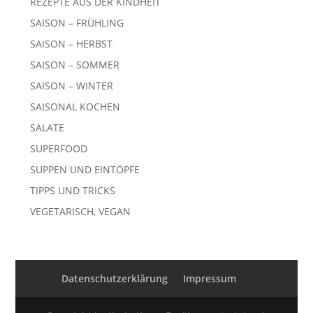
REZEPTE AUS DER KINDHEIT
SAISON – FRÜHLING
SAISON – HERBST
SAISON – SOMMER
SAISON – WINTER
SAISONAL KOCHEN
SALATE
SUPERFOOD
SUPPEN UND EINTÖPFE
TIPPS UND TRICKS
VEGETARISCH, VEGAN
Datenschutzerklärung
Impressum